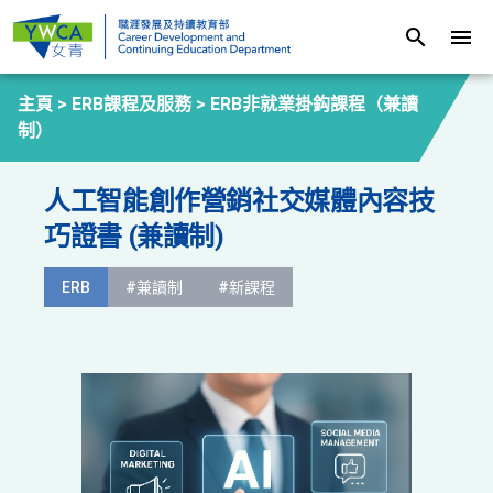
search
menu
主頁 >
ERB課程及服務
>
ERB非就業掛鈎課程（兼讀
制）
人工智能創作營銷社交媒體內容技
巧證書 (兼讀制)
ERB
#兼讀制
#新課程