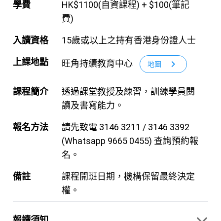
學費
HK$1100(自資課程) + $100(筆記
費)
入讀資格
15歲或以上之持有香港身份證人士
上課地點
旺角持續教育中心
chevron_right
地圖
課程簡介
透過課堂教授及練習，訓練學員閱
讀及書寫能力。
報名方法
請先致電 3146 3211 / 3146 3392
(Whatsapp 9665 0455) 查詢預約報
名。
備註
課程開班日期，機構保留最終決定
權。
報讀須知