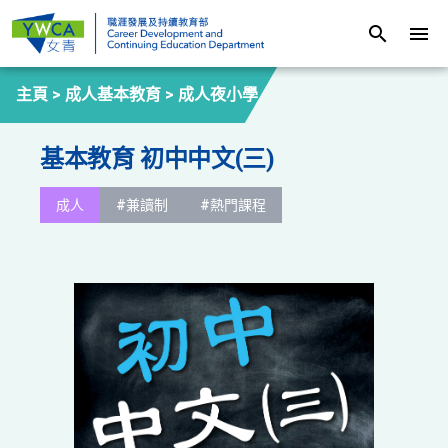
search
menu
主頁 >
成人基本教育
>
成人夜小學
基本教育 初中中文(三)
成人
#兼讀制
#熱門課程