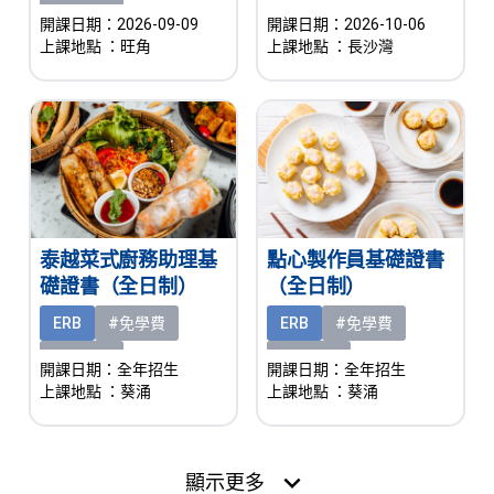
#有津貼
開課日期：2026-09-09
開課日期：2026-10-06
上課地點
：旺角
上課地點
：長沙灣
泰越菜式廚務助理基
點心製作員基礎證書
礎證書（全日制）
（全日制）
ERB
#免學費
ERB
#免學費
#有津貼
#有津貼
開課日期：全年招生
開課日期：全年招生
上課地點
：葵涌
上課地點
：葵涌
expand_more
顯示更多