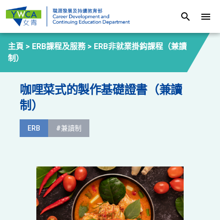
search
menu
主頁 >
ERB課程及服務
>
ERB非就業掛鈎課程（兼讀
制）
咖哩菜式的製作基礎證書（兼讀
制）
ERB
#兼讀制