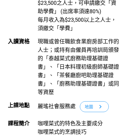
$23,500之人士，可申請繳交「資
助學費」 (出席率須達80%)
每月收入為$23,500以上之人士，
須繳交「學費」
入讀資格
現職或曾任職飲食業廚房部工作的
人士；或持有由僱員再培訓局頒發
的「泰越菜式廚務助理基礎證
書」、「日本料理初級廚師基礎證
書」、「茶餐廳廚吧助理基礎證
書」、「廚務助理基礎證書」或同
等資歷
上課地點
麗瑤社會服務處
chevron_right
地圖
課程簡介
咖哩菜式的特色及主要成分
咖哩菜式的烹調技巧