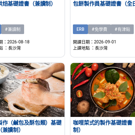
烘焙基礎證書（兼讀制）
包餅製作員基礎證書（全
#兼讀制
ERB
#免學費
#有津貼
：2026-08-18
開課日期：2026-09-01
點
：長沙灣
上課地點
：長沙灣
製作（鹹包及酥包類）基礎
咖哩菜式的製作基礎證書
（兼讀制）
制）