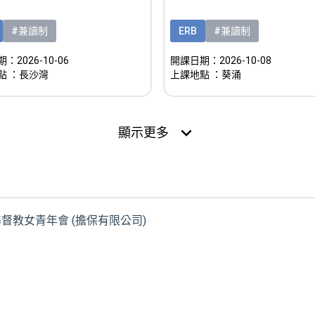
#兼讀制
ERB
#兼讀制
：2026-10-06
開課日期：2026-10-08
點
：長沙灣
上課地點
：葵涌
expand_more
顯示更多
港基督教女青年會 (擔保有限公司)