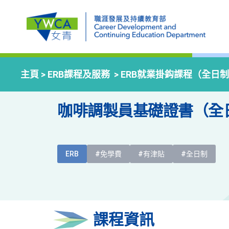
主頁 >
ERB課程及服務
>
ERB就業掛鈎課程（全日
咖啡調製員基礎證書（全
ERB
#免學費
#有津貼
#全日制
課程資訊