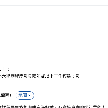
）
人士；
小六學歷程度及具兩年或以上工作經驗；及
九龍西）
地圖
chevron_right
書課程是專為對咖啡充滿熱誠、有意投身咖啡師行業的人