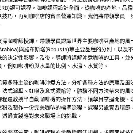
ERB)認可課程。咖啡課程設計全面，從咖啡的產地、品種
煮技巧，再到咖啡店的實際營運知識，我們將帶領學員一
。
資深咖啡師授課，帶領學員認識世界主要咖啡豆產地的風
rabica)與羅布斯塔(Robusta)等主要品種的分別，以及
味的決定性影響。及後，導師將講解沖煮咖啡的工具，並
素，例如咖啡粉與水量的比例、水溫、水質等。
示範多種主流的咖啡沖煮方法，分析各種方法的原理及風
、法式濾壓、虹吸及意式濃縮等，體驗不同方法帶來的風
課程還教授半自動咖啡機的操作方法，讓學員掌握開機、
壓粉及製作一份完美咖啡的標準流程。課程另設實習環節
，透過實踐應對未來職場上的挑戰。
質的服務質素，咖啡課程亦會教授職洼規劃、求職面試技