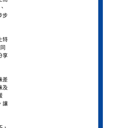
、
步步
土特
不同
分享
味差
味及
暖
，讓
巧，