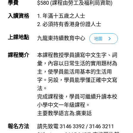
學費
$580 (課程由勞工及福利局資助)
入讀資格
1. 年滿十五歲之人士
2. 必須持有香港身份證人士
上課地點
九龍東持續教育中心
chevron_right
地圖
課程簡介
本課程教授學員讀寫中文生字、詞
彙，內容以日常生活的實用題材為
主，使學員能活用基本的生活用
字。另設，學員能學懂正確中文寫
法。
完成課程後，學員可繼續升讀本校
小學中文一年級課程。
主要教學語言為:廣東話
報名方法
請先致電 3146 3392 / 3146 3211