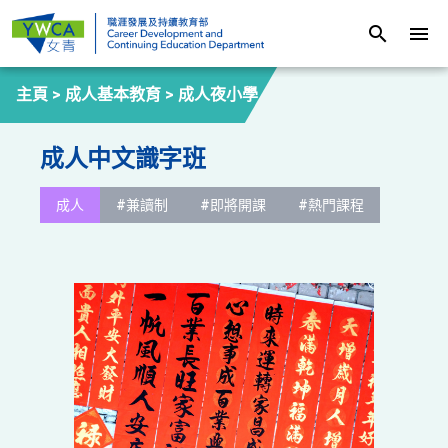
search
menu
主頁 >
成人基本教育
>
成人夜小學
成人中文識字班
成人
#兼讀制
#即將開課
#熱門課程