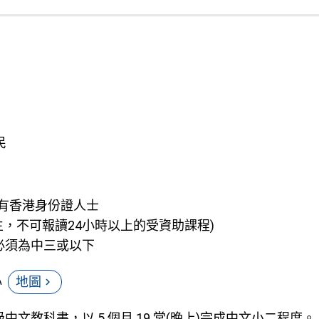
民
 持有香港身份證人士
學生，不可報讀24小時以上的受資助課程)
度必須為中三或以下
心
地圖
chevron_right
文教科書，以 5 個月 19 堂(晚上)完成中文小二程度。