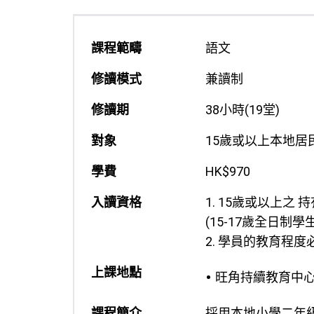
課程範疇
語文
修讀模式
兼讀制
修讀期
38小時(19堂)
對象
15歲或以上本地居
學費
HK$970
入讀資格
1. 15歲或以上之
(15-17歲全日制
2. 學員的教育程
上課地點
旺角持續教育中
課程簡介
採用本地小學二年級中