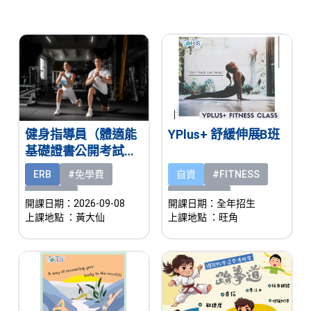
健身指導員（體適能
YPlus+ 舒緩伸展B班
基礎證書公開考試）
基礎證書（全日制）
ERB
#免學費
自資
#FITNESS
#有津貼
#熱門課程
開課日期：2026-09-08
開課日期：全年招生
上課地點
：黃大仙
上課地點
：旺角