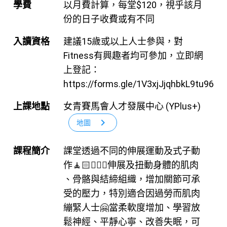
學費
以月費計算，每堂$120，視乎該月
份的日子收費或有不同
入讀資格
建議15歲或以上人士參與，對
Fitness有興趣者均可參加，立即網
上登記：
https://forms.gle/1V3xjJjqhbkL9tu96
上課地點
女青賽馬會人才發展中心 (YPlus+)
chevron_right
地圖
課程簡介
課堂透過不同的伸展運動及式子動
作🧘🏻🧘🏻‍♂️伸展及扭動身體的肌肉
、骨骼與結締組織，增加關節可承
受的壓力，特別適合因過勞而肌肉
繃緊人士🤗當柔軟度增加、學習放
鬆神經、平靜心寧、改善失眠，可