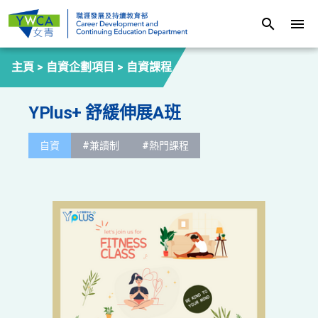
search
menu
主頁 >
自資企劃項目
>
自資課程
YPlus+ 舒緩伸展A班
自資
#兼讀制
#熱門課程