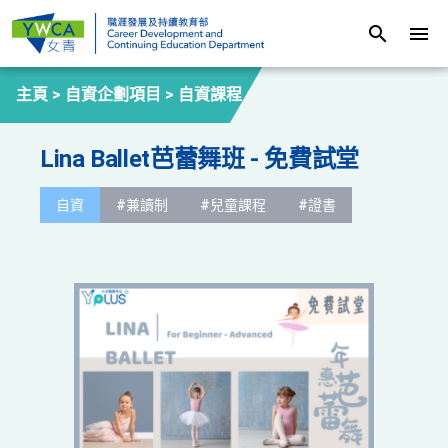
search
menu
主頁 >
自資企劃項目
>
自資課程
Lina Ballet芭蕾舞班 - 免費試堂
自資
#兼讀制
#兒童課程
#證書