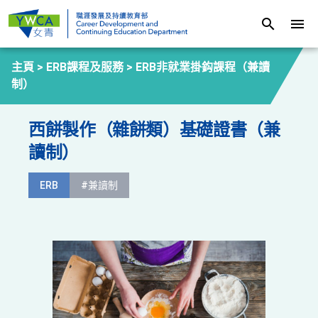
search
menu
主頁 >
ERB課程及服務
>
ERB非就業掛鈎課程（兼讀
制）
西餅製作（雜餅類）基礎證書（兼
讀制）
ERB
#兼讀制