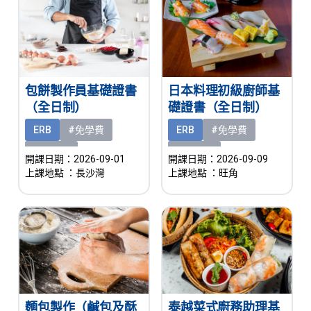
包餅製作員基礎證書
日本料理初級廚師基
（全日制）
礎證書（全日制）
ERB
#免學費
ERB
#免學費
#有津貼
#有津貼
開課日期：2026-09-01
開課日期：2026-09-09
上課地點
：長沙灣
上課地點
：旺角
麵包製作（鹹包及酥
泰越菜式廚務助理基