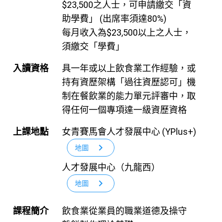
$23,500之人士，可申請繳交「資
助學費」 (出席率須達80%)
每月收入為$23,500以上之人士，
須繳交「學費」
入讀資格
具一年或以上飲食業工作經驗，或
持有資歷架構「過往資歷認可」機
制在餐飲業的能力單元評審中，取
得任何一個專項達一級資歷資格
上課地點
女青賽馬會人才發展中心 (YPlus+)
chevron_right
地圖
人才發展中心（九龍西）
chevron_right
地圖
課程簡介
飲食業從業員的職業道德及操守