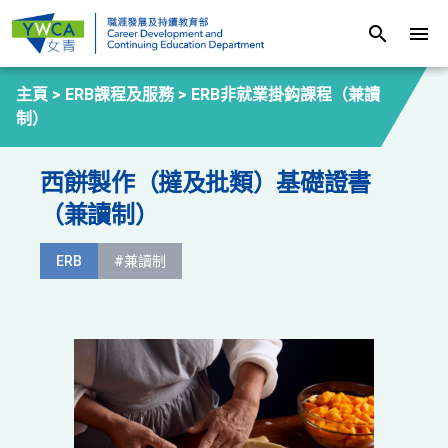
search
menu
主頁 >
ERB課程及服務
>
ERB非就業掛鈎課程（兼讀
制）
西餅製作（撻及批類）基礎證書
（兼讀制）
ERB
#兼讀制