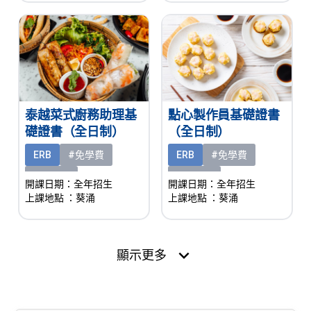
泰越菜式廚務助理基
點心製作員基礎證書
礎證書（全日制）
（全日制）
ERB
#免學費
ERB
#免學費
#有津貼
#有津貼
開課日期：全年招生
開課日期：全年招生
上課地點
：葵涌
上課地點
：葵涌
expand_more
顯示更多