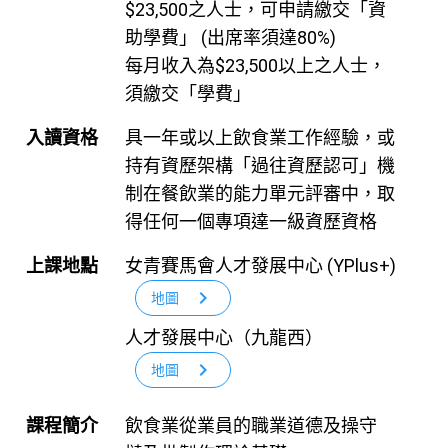
$23,500之人士，可申請繳交「資
助學費」 (出席率須達80%)
每月收入為$23,500以上之人士，
須繳交「學費」
入讀資格
具一年或以上飲食業工作經驗，或
持有資歷架構「過往資歷認可」機
制在餐飲業的能力單元評審中，取
得任何一個專項達一級資歷資格
上課地點
女青賽馬會人才發展中心 (YPlus+)
chevron_right
地圖
人才發展中心（九龍西）
chevron_right
地圖
課程簡介
飲食業從業員的職業道德及操守