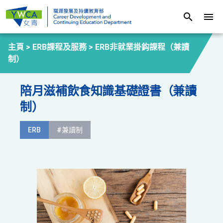
search
menu
主頁 >
ERB課程及服務
>
ERB非就業掛鈎課程（兼讀
制）
陪月滋補飲食知識基礎證書（兼讀
制）
ERB
#兼讀制