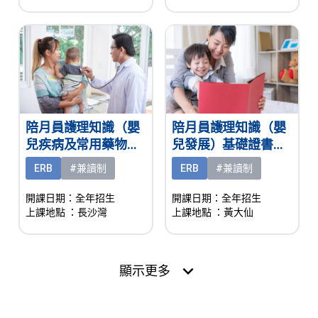
陪月員護理知識（嬰
陪月員護理知識（嬰
兒疾病及常用藥物認
兒發展）基礎證書
知）基礎證書（兼讀
（兼讀制）
ERB
#兼讀制
ERB
#兼讀制
制）
開課日期：全年招生
開課日期：全年招生
上課地點
：長沙灣
上課地點
：黃大仙
expand_more
顯示更多