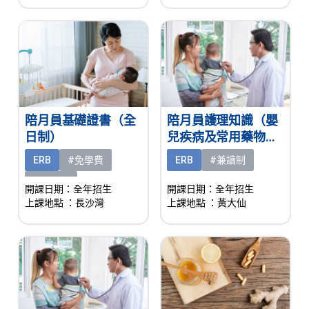
陪月員基礎證書（全
陪月員護理知識（嬰
日制）
兒疾病及常用藥物認
知）基礎證書（兼讀
ERB
#免學費
ERB
#兼讀制
制）
#有津貼
開課日期：全年招生
開課日期：全年招生
上課地點
：長沙灣
上課地點
：黃大仙