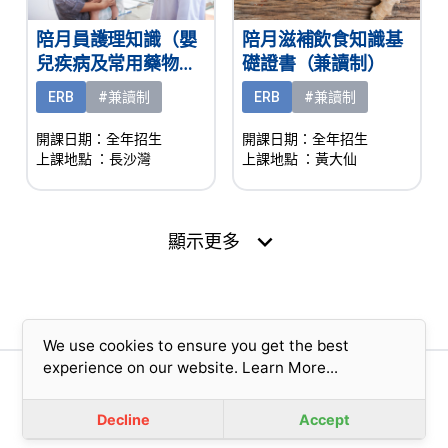
陪月員護理知識（嬰
陪月滋補飲食知識基
兒疾病及常用藥物認
礎證書（兼讀制）
知）基礎證書（兼讀
ERB
#兼讀制
ERB
#兼讀制
制）
開課日期：全年招生
開課日期：全年招生
上課地點
：長沙灣
上課地點
：黃大仙
expand_more
顯示更多
We use cookies to ensure you get the best
experience on our website.
Learn More...
版權所有© 2023 香港基督教女青年會 (擔保有限公司)
免責聲明
|
私隱政策
Decline
Accept