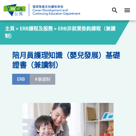
search
menu
主頁 >
ERB課程及服務
>
ERB非就業掛鈎課程（兼讀
制）
陪月員護理知識（嬰兒發展）基礎
證書（兼讀制）
ERB
#兼讀制