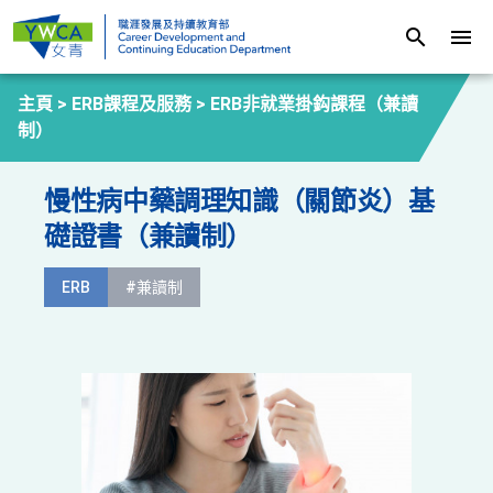
search
menu
主頁 >
ERB課程及服務
>
ERB非就業掛鈎課程（兼讀
制）
慢性病中藥調理知識（關節炎）基
礎證書（兼讀制）
ERB
#兼讀制