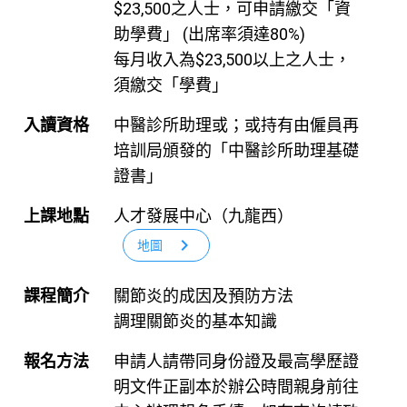
$23,500之人士，可申請繳交「資
助學費」 (出席率須達80%)
每月收入為$23,500以上之人士，
須繳交「學費」
入讀資格
中醫診所助理或；或持有由僱員再
培訓局頒發的「中醫診所助理基礎
證書」
上課地點
人才發展中心（九龍西）
chevron_right
地圖
課程簡介
關節炎的成因及預防方法
調理關節炎的基本知識
報名方法
申請人請帶同身份證及最高學歷證
明文件正副本於辦公時間親身前往