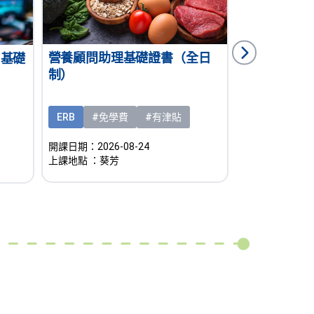
網上創業（
營養顧問助理基礎證書（全日
 基礎
基礎證書（
制）
ERB
#兼讀
ERB
#免學費
#有津貼
開課日期：2026-
上課地點
：沙田
開課日期：2026-08-24
上課地點
：葵芳