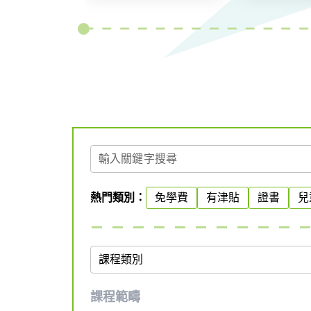
輸入關鍵字搜尋
熱門類別：
免學費
有津貼
證書
兒
e
課程類別
課程範疇