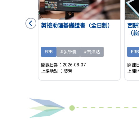
運與店務基
剪接助理基礎證書（全日制）
西餅
（兼
#熱門課程
ERB
#免學費
#有津貼
ERB
開課日期：2026-08-07
開課日期
上課地點
：葵芳
上課