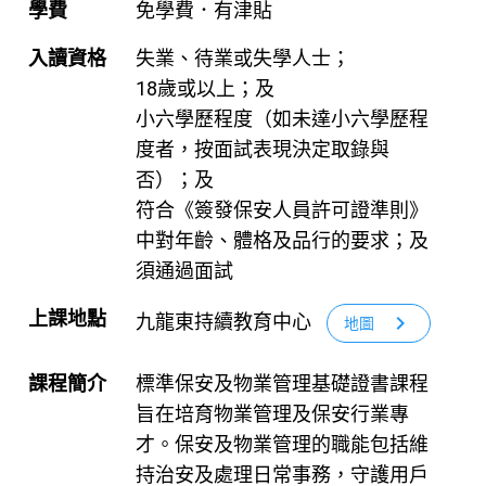
學費
免學費．有津貼
入讀資格
失業、待業或失學人士；
18歲或以上；及
小六學歷程度（如未達小六學歷程
度者，按面試表現決定取錄與
否）；及
符合《簽發保安人員許可證準則》
中對年齡、體格及品行的要求；及
須通過面試
上課地點
九龍東持續教育中心
chevron_right
地圖
課程簡介
標準保安及物業管理基礎證書課程
旨在培育物業管理及保安行業專
才。保安及物業管理的職能包括維
持治安及處理日常事務，守護用戶