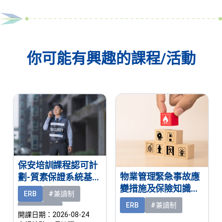
你可能有興趣的課程/活動
保安培訓課程認可計
物業管理緊急事故應
劃-質素保證系統基礎
變措施及保險知識基
證書（兼讀制）
ERB
#兼讀制
礎證書（兼讀制）
ERB
#兼讀制
#熱門課程
開課日期：2026-08-24