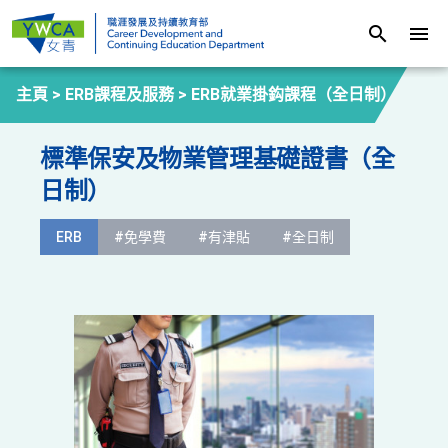
search
menu
主頁 >
ERB課程及服務
>
ERB就業掛鈎課程（全日制）
標準保安及物業管理基礎證書（全
日制）
ERB
#免學費
#有津貼
#全日制