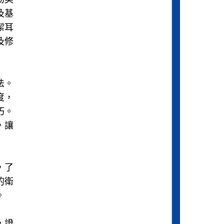
及基
潔耳
及修
法。
度，
巧。
，讓
，了
的衛
。
，證