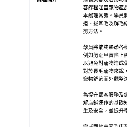
容課程涵蓋寵物產
本護理常識。學員
道、拔耳毛及解毛
剪方法。
學員將能夠熟悉各
例如剪趾甲實際上
以避免對寵物造成
對於長毛寵物來說
寵物舒適而外觀整
為提升顧客服務及
解店舖運作的基礎
生及安全，並提升
完成寵物美容及店