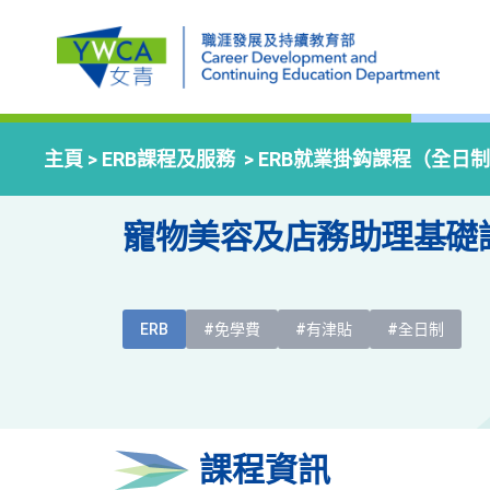
主頁 >
ERB課程及服務
>
ERB就業掛鈎課程（全日
寵物美容及店務助理基礎
ERB
#免學費
#有津貼
#全日制
課程資訊