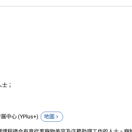
）
人士；
心 (YPlus+)
地圖
chevron_right
理課程適合有意從事寵物美容及店務助理工作的人士。寵