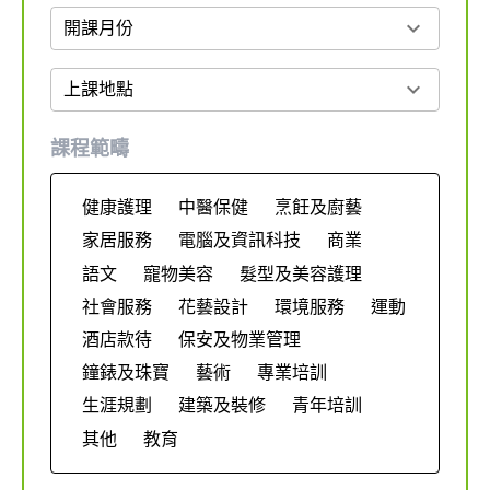
expand_more
開課月份
expand_more
上課地點
課程範疇
健康護理
中醫保健
烹飪及廚藝
家居服務
電腦及資訊科技
商業
語文
寵物美容
髮型及美容護理
社會服務
花藝設計
環境服務
運動
酒店款待
保安及物業管理
鐘錶及珠寶
藝術
專業培訓
生涯規劃
建築及裝修
青年培訓
其他
教育