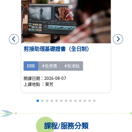
礎證書
剪接助理基礎證書（全日制）
西餅
制）
ERB
#免學費
#有津貼
ERB
開課日期：2026-08-07
開課日期：
上課地點
：葵芳
上課地
課程/服務分類