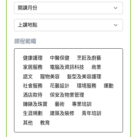
expand_more
開課月份
expand_more
上課地點
課程範疇
健康護理
中醫保健
烹飪及廚藝
家居服務
電腦及資訊科技
商業
語文
寵物美容
髮型及美容護理
社會服務
花藝設計
環境服務
運動
酒店款待
保安及物業管理
鐘錶及珠寶
藝術
專業培訓
生涯規劃
建築及裝修
青年培訓
其他
教育