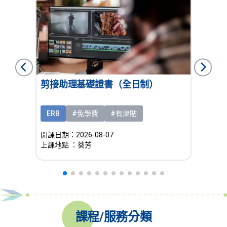
礎證書
剪接助理基礎證書（全日制）
西餅
制）
ERB
#免學費
#有津貼
ERB
開課日期：2026-08-07
開課日期：
上課地點
：葵芳
上課地
課程/服務分類